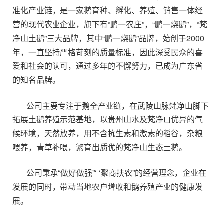
准化产业链，是一家鹅育种、孵化、养殖、销售一体经
营的现代农业企业，旗下有“
鹏一农庄
”，“
鹏一烧鹅
”，“梵
净山土鹅”三大品牌，其中“
鹏一烧鹅
”品牌，始创于2000
年，一直坚持严格苛刻的质量标准，因此深受民众的喜
爱和社会的认可，通过多年的不懈努力，已成为广东省
的知名品牌。
公司主要专注于鹅全产业链，在武陵山脉梵净山脚下
拓展土鹅养殖示范基地，以贵州山水及梵净山优异的气
候环境，天然放养，用不含抗生素和激素的稻谷，杂粮
喂养，青草补喂，繁育出质优的梵净山生态土鹅。
公司秉承“做好做强”‘ ‘聚商扶农”的经营理念，企业在
发展的同时，带动当地农户增收和鹅养殖产业的健康发
展。