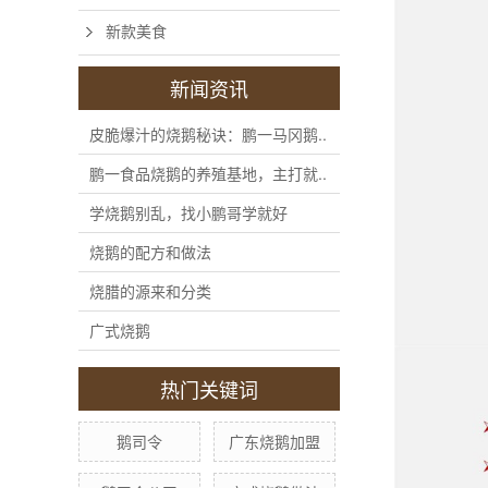
新款美食
新闻资讯
皮脆爆汁的烧鹅秘诀：鹏一马冈鹅..
鹏一食品烧鹅的养殖基地，主打就..
学烧鹅别乱，找小鹏哥学就好
烧鹅的配方和做法
烧腊的源来和分类
广式烧鹅
热门关键词
鹅司令
广东烧鹅加盟