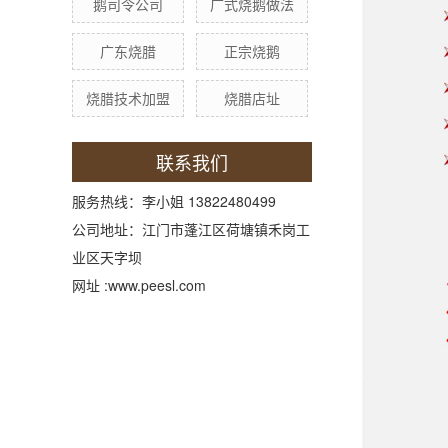
鹅司令公司
广式烧鹅做法
广东烧腊
正宗烧鹅
烧腊技术加盟
烧腊店址
联系我们
服务热线：李小姐 13822480499
公司地址：江门市蓬江区荷塘镇禾岗工
业区天字坝
网址 :
www.peesl.com