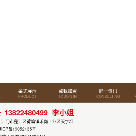
菜式展示
点我加盟
鹏一资讯
E
PRODUCT
TO JOIN IN
CONSULTING
DISPLAY
13822480499 李小姐
：
：江门市蓬江区荷塘镇禾岗工业区天字坝
ICP备19052135号