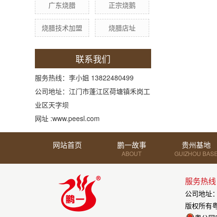
广东烧腊
正宗烧鹅
烧腊技术加盟
烧腊店址
联系我们
服务热线：李小姐 13822480499
公司地址：江门市蓬江区荷塘镇禾岗工
业区天字坝
网址 :
www.peesl.com
网站首页
鹏一故事
贵州基地
ABOUT
GUIZHOU BAS
服务热线
公司地址
版权所有
粤