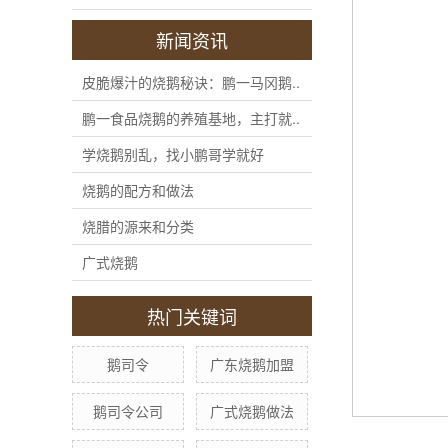
新闻资讯
皮脆爆汁的烧鹅秘诀：鹏一马冈鹅..
鹏一食品烧鹅的养殖基地，主打就..
学烧鹅别乱，找小鹏哥学就好
烧鹅的配方和做法
烧腊的源来和分类
广式烧鹅
热门关键词
鹅司令
广东烧鹅加盟
鹅司令公司
广式烧鹅做法