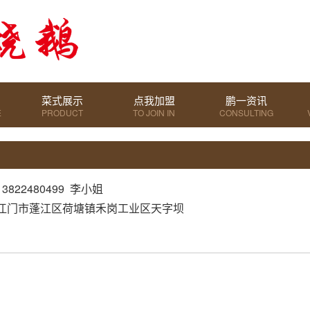
菜式展示
点我加盟
鹏一资讯
E
PRODUCT
TO JOIN IN
CONSULTING
DISPLAY
822480499 李小姐
江门市蓬江区荷塘镇禾岗工业区天字坝