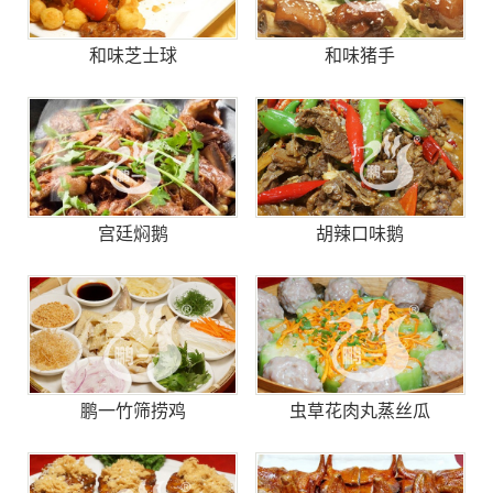
和味芝士球
和味猪手
宫廷焖鹅
胡辣口味鹅
鹏一竹筛捞鸡
虫草花肉丸蒸丝瓜