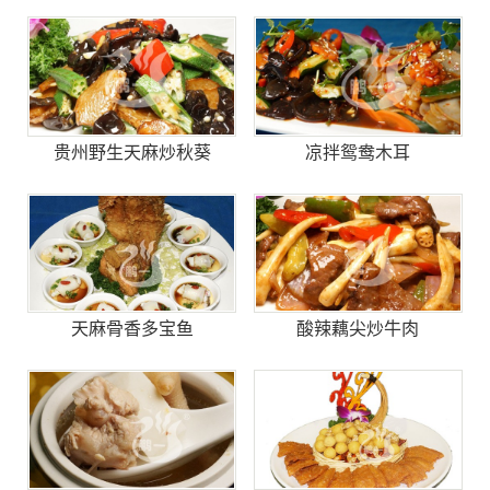
贵州野生天麻炒秋葵
凉拌鸳鸯木耳
天麻骨香多宝鱼
酸辣藕尖炒牛肉